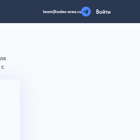
team@sales-area.ru
т письмо для
ля работы с